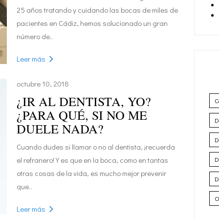
25 años tratando y cuidando las bocas de miles de
pacientes en Cádiz, hemos solucionado un gran
número de..
Leer más
octubre 10, 2018
¿IR AL DENTISTA, YO?
C
¿PARA QUÉ, SI NO ME
D
DUELE NADA?
D
Cuando dudes si llamar o no al dentista, ¡recuerda
el refranero! Y es que en la boca, como en tantas
D
otras cosas de la vida, es mucho mejor prevenir
D
que..
O
Leer más