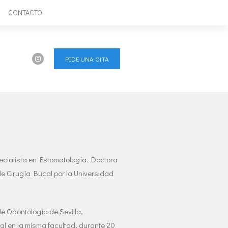
CONTACTO
PIDE UNA CITA
ecialista en Estomatología. Doctora
de Cirugía Bucal por la Universidad
e Odontología de Sevilla,
l en la misma facultad, durante 20